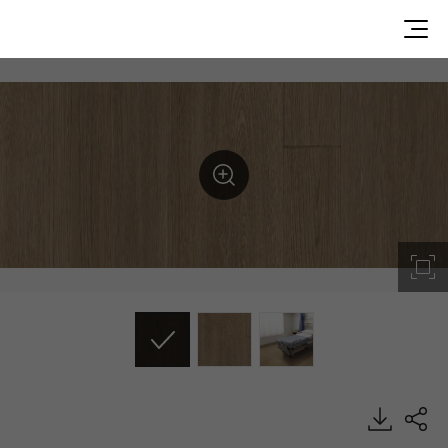
UN25704, Medistudio, Heterogeneous Sheet, HFLOR