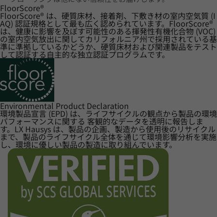
FloorScore
®
FloorScore® は、硬質床材、接着剤、下敷き材の室内空気質 (I
AQ) 認証規格として最も広く認められています。FloorScore®
は、健康に影響を及ぼす可能性のある揮発性有機化合物 (VOC)
の室内空気放出に関してカリフォルニア州で採用されている基
準に準拠しているかどうか、硬質床材および関連製品をテスト
して認証する自主的な独立認証プログラムです。
Environmental Product Declaration
環境製品宣言 (EPD) は、ライフサイクルの観点から製品の環境
パフォーマンスに関する 客観的なデータを透明に報告しま
す。LX Hausys は、製品の企画、製造から使用後のリサイクル
まで、製品のライフサイクル全体を通じて環境影響分析を実施
し、環境に優しい製品の製造に取り組んでいます。