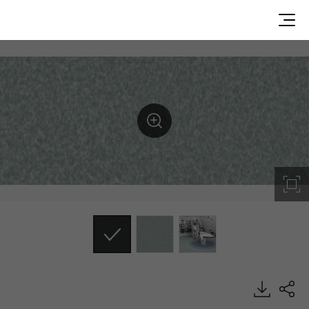
UN25913, Medistudio, Heterogeneous Sheet, HFLOR