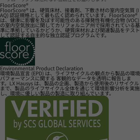
FloorScore
®
FloorScore® は、硬質床材、接着剤、下敷き材の室内空気質 (I
AQ) 認証規格として最も広く認められています。FloorScore®
は、健康に影響を及ぼす可能性のある揮発性有機化合物 (VOC)
の室内空気放出に関してカリフォルニア州で採用されている基
準に準拠しているかどうか、硬質床材および関連製品をテスト
して認証する自主的な独立認証プログラムです。
Environmental Product Declaration
環境製品宣言 (EPD) は、ライフサイクルの観点から製品の環境
パフォーマンスに関する 客観的なデータを透明に報告しま
す。LX Hausys は、製品の企画、製造から使用後のリサイクル
まで、製品のライフサイクル全体を通じて環境影響分析を実施
し、環境に優しい製品の製造に取り組んでいます。