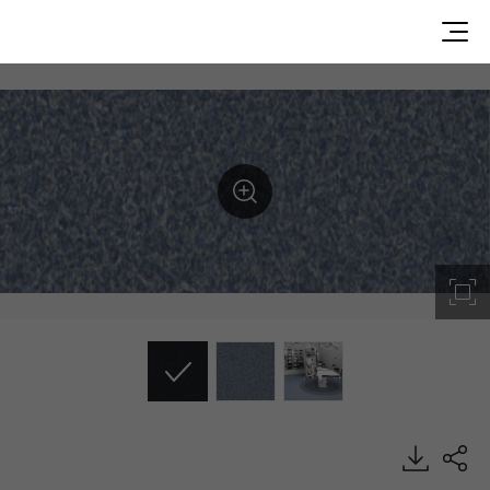
UN25952, Medistudio, Heterogeneous Sheet, HFLOR