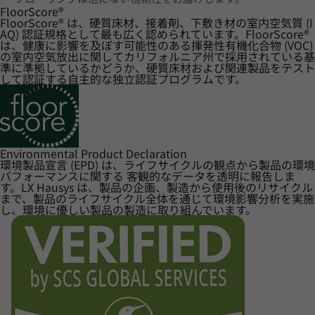
FloorScore
®
FloorScore® は、硬質床材、接着剤、下敷き材の室内空気質 (I
AQ) 認証規格として最も広く認められています。FloorScore®
は、健康に影響を及ぼす可能性のある揮発性有機化合物 (VOC)
の室内空気放出に関してカリフォルニア州で採用されている基
準に準拠しているかどうか、硬質床材および関連製品をテスト
して認証する自主的な独立認証プログラムです。
Environmental Product Declaration
環境製品宣言 (EPD) は、ライフサイクルの観点から製品の環境
パフォーマンスに関する 客観的なデータを透明に報告しま
す。LX Hausys は、製品の企画、製造から使用後のリサイクル
まで、製品のライフサイクル全体を通じて環境影響分析を実施
し、環境に優しい製品の製造に取り組んでいます。