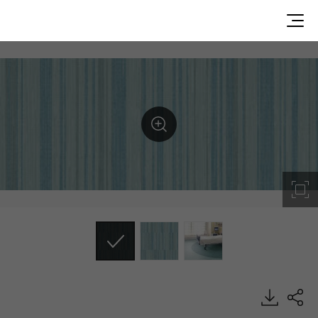
UN26011, Medistudio, Heterogeneous Sheet, HFLOR