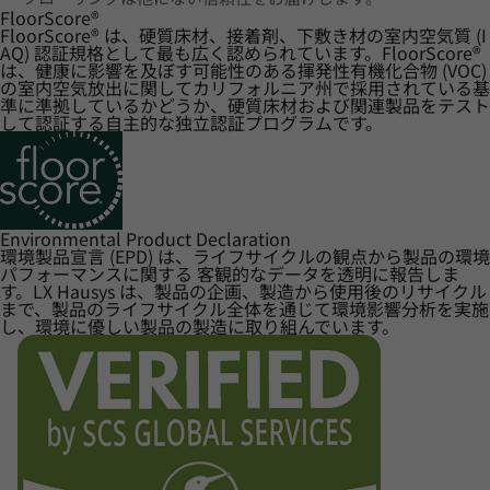
FloorScore
®
FloorScore® は、硬質床材、接着剤、下敷き材の室内空気質 (I
AQ) 認証規格として最も広く認められています。FloorScore®
は、健康に影響を及ぼす可能性のある揮発性有機化合物 (VOC)
の室内空気放出に関してカリフォルニア州で採用されている基
準に準拠しているかどうか、硬質床材および関連製品をテスト
して認証する自主的な独立認証プログラムです。
Environmental Product Declaration
環境製品宣言 (EPD) は、ライフサイクルの観点から製品の環境
パフォーマンスに関する 客観的なデータを透明に報告しま
す。LX Hausys は、製品の企画、製造から使用後のリサイクル
まで、製品のライフサイクル全体を通じて環境影響分析を実施
し、環境に優しい製品の製造に取り組んでいます。