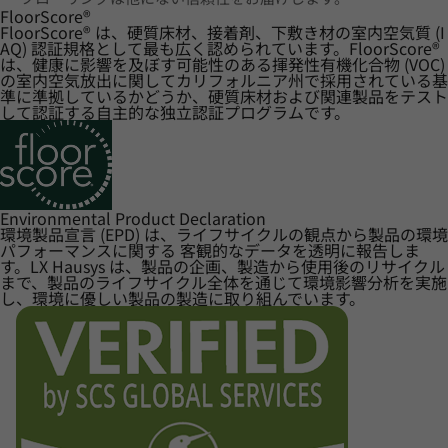
FloorScore
®
FloorScore® は、硬質床材、接着剤、下敷き材の室内空気質 (I
AQ) 認証規格として最も広く認められています。FloorScore®
は、健康に影響を及ぼす可能性のある揮発性有機化合物 (VOC)
の室内空気放出に関してカリフォルニア州で採用されている基
準に準拠しているかどうか、硬質床材および関連製品をテスト
して認証する自主的な独立認証プログラムです。
Environmental Product Declaration
環境製品宣言 (EPD) は、ライフサイクルの観点から製品の環境
パフォーマンスに関する 客観的なデータを透明に報告しま
す。LX Hausys は、製品の企画、製造から使用後のリサイクル
まで、製品のライフサイクル全体を通じて環境影響分析を実施
し、環境に優しい製品の製造に取り組んでいます。