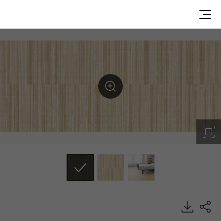
UN26062, Medistudio, Heterogeneous Sheet, HFLOR