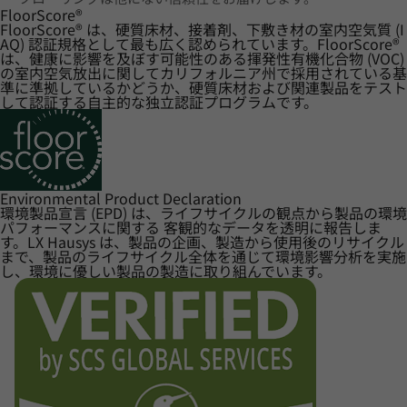
FloorScore
®
FloorScore® は、硬質床材、接着剤、下敷き材の室内空気質 (I
AQ) 認証規格として最も広く認められています。FloorScore®
は、健康に影響を及ぼす可能性のある揮発性有機化合物 (VOC)
の室内空気放出に関してカリフォルニア州で採用されている基
準に準拠しているかどうか、硬質床材および関連製品をテスト
して認証する自主的な独立認証プログラムです。
Environmental Product Declaration
環境製品宣言 (EPD) は、ライフサイクルの観点から製品の環境
パフォーマンスに関する 客観的なデータを透明に報告しま
す。LX Hausys は、製品の企画、製造から使用後のリサイクル
まで、製品のライフサイクル全体を通じて環境影響分析を実施
し、環境に優しい製品の製造に取り組んでいます。