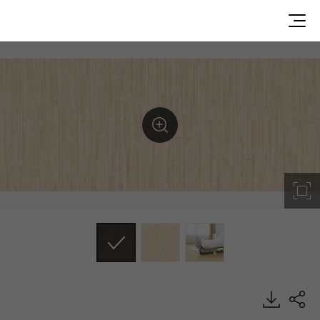
UN26063, Medistudio, Heterogeneous Sheet, HFLOR