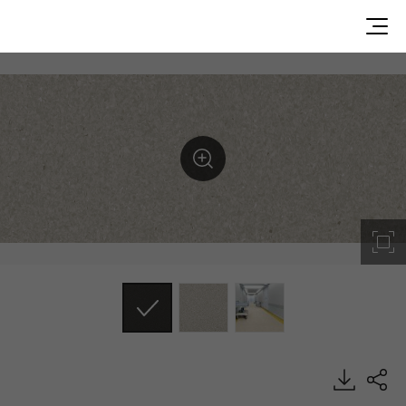
Cappuccino, Origin, Homogeneous Sheet, HFLOR