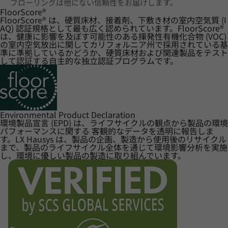
フローリングは他にない信頼性をお届けします。
FloorScore
®
FloorScore® は、硬質床材、接着剤、下敷き材の室内空気質 (I
AQ) 認証規格として最も広く認められています。FloorScore®
は、健康に影響を及ぼす可能性のある揮発性有機化合物 (VOC)
の室内空気放出に関してカリフォルニア州で採用されている基
準に準拠しているかどうか、硬質床材および関連製品をテスト
して認証する自主的な独立認証プログラムです。
Environmental Product Declaration
環境製品宣言 (EPD) は、ライフサイクルの観点から製品の環境
パフォーマンスに関する 客観的なデータを透明に報告しま
す。LX Hausys は、製品の企画、製造から使用後のリサイクル
まで、製品のライフサイクル全体を通じて環境影響分析を実施
し、環境に優しい製品の製造に取り組んでいます。