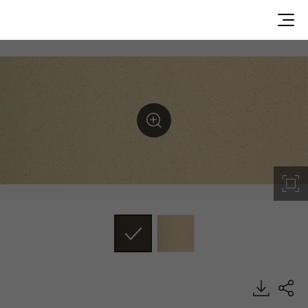
Charon, Space, Homogeneous Sheet, HFLOR