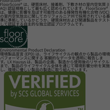
FloorScore
®
FloorScore® は、硬質床材、接着剤、下敷き材の室内空気質 (I
AQ) 認証規格として最も広く認められています。FloorScore®
は、健康に影響を及ぼす可能性のある揮発性有機化合物 (VOC)
の室内空気放出に関してカリフォルニア州で採用されている基
準に準拠しているかどうか、硬質床材および関連製品をテスト
して認証する自主的な独立認証プログラムです。
Environmental Product Declaration
環境製品宣言 (EPD) は、ライフサイクルの観点から製品の環境
パフォーマンスに関する 客観的なデータを透明に報告しま
す。LX Hausys は、製品の企画、製造から使用後のリサイクル
まで、製品のライフサイクル全体を通じて環境影響分析を実施
し、環境に優しい製品の製造に取り組んでいます。