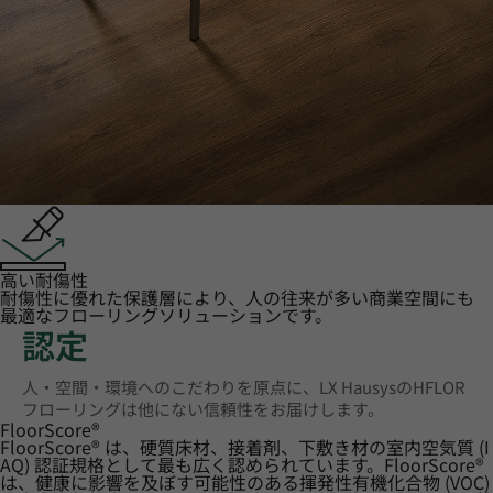
高い耐傷性
耐傷性に優れた保護層により、人の往来が多い商業空間にも
最適なフローリングソリューションです。
認定
人・空間・環境へのこだわりを原点に、LX HausysのHFLOR
フローリングは他にない信頼性をお届けします。
FloorScore
®
FloorScore® は、硬質床材、接着剤、下敷き材の室内空気質 (I
AQ) 認証規格として最も広く認められています。FloorScore®
は、健康に影響を及ぼす可能性のある揮発性有機化合物 (VOC)