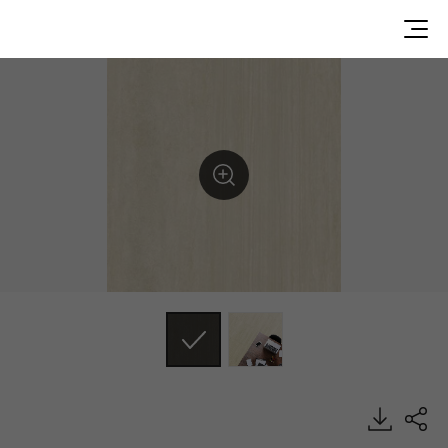
Cream Sahara, Decolay, Looselay, HFLOR