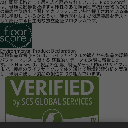
AQ) 認証規格として最も広く認められています。FloorScore®
は、健康に影響を及ぼす可能性のある揮発性有機化合物 (VOC)
の室内空気放出に関してカリフォルニア州で採用されている基
準に準拠しているかどうか、硬質床材および関連製品をテスト
して認証する自主的な独立認証プログラムです。
Environmental Product Declaration
環境製品宣言 (EPD) は、ライフサイクルの観点から製品の環境
パフォーマンスに関する 客観的なデータを透明に報告しま
す。LX Hausys は、製品の企画、製造から使用後のリサイクル
まで、製品のライフサイクル全体を通じて環境影響分析を実施
し、環境に優しい製品の製造に取り組んでいます。