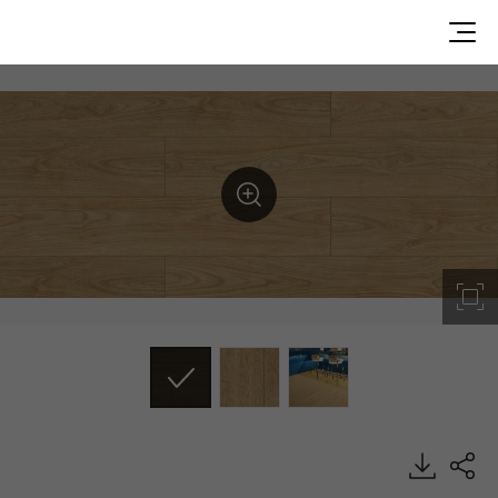
Blonde Clove, Decotile Plank, Luxury Vinyl Tile, HFLOR