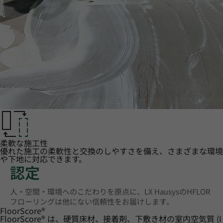
柔軟な施工性
優れた施工の柔軟性と交換のしやすさを備え、さまざまな環境
や下地に対応できます。
認定
人・空間・環境へのこだわりを原点に、LX HausysのHFLOR
フローリングは他にない信頼性をお届けします。
FloorScore
®
FloorScore® は、硬質床材、接着剤、下敷き材の室内空気質 (I