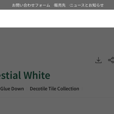
お問い合わせフォーム
販売先
ニュースとお知らせ
Japan
White, Decotile Tile, Luxury Vinyl Tile, HFLOR
stial White
 Glue Down
Decotile Tile Collection
|
|