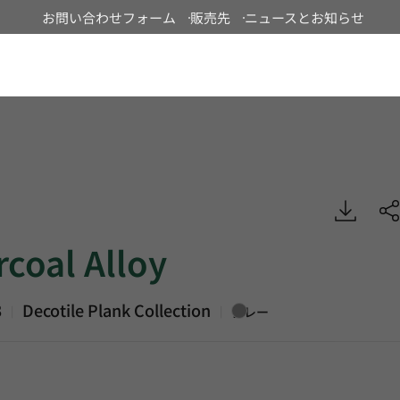
お問い合わせフォーム
販売先
ニュースとお知らせ
Japan
lloy, Decotile Plank, Luxury Vinyl Tile, HFLOR
coal Alloy
3
Decotile Plank Collection
|
|
グレー