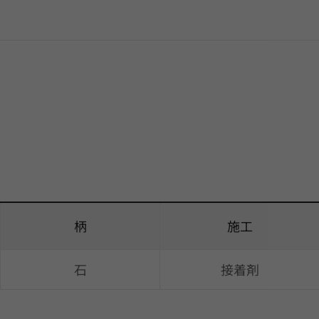
柄
施工
石
接着剤