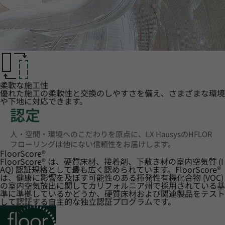
柔軟な施工性
優れた施工の柔軟性と交換のしやすさを備え、さまざまな環境
や下地に対応できます。
認定
人・空間・環境へのこだわりを原点に、LX HausysのHFLOR
フローリングは他にない信頼性をお届けします。
FloorScore
®
FloorScore® は、硬質床材、接着剤、下敷き材の室内空気質 (I
AQ) 認証規格として最も広く認められています。FloorScore®
は、健康に影響を及ぼす可能性のある揮発性有機化合物 (VOC)
の室内空気放出に関してカリフォルニア州で採用されている基
準に準拠しているかどうか、硬質床材および関連製品をテスト
して認証する自主的な独立認証プログラムです。