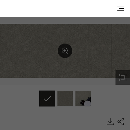
Cosmos Khaki, Decotile Tile, Luxury Vinyl Tile, HFLOR