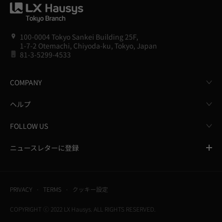
100-0004 Tokyo Sankei Building 25F,
1-7-2 Otemachi, Chiyoda-ku, Tokyo, Japan
81-3-5299-4533
COMPANY
ヘルプ
FOLLOW US
ニュースレターに登録
PRIVACY
TERMS
クッキー設定
COPYRIGHT ⓒ 2022 LX Hausys. ALL RIGHTS RESERVED.