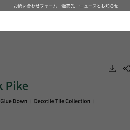
お問い合わせフォーム
販売先
ニュースとお知らせ
Japan
 Decotile Tile, Luxury Vinyl Tile, HFLOR
k Pike
 Glue Down
Decotile Tile Collection
|
|