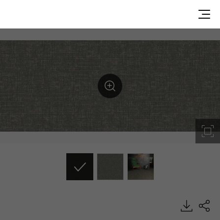
Dusky Raven, Decotile Tile, Luxury Vinyl Tile, HFLOR