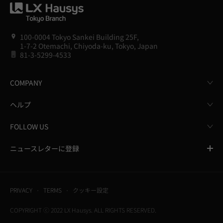
100-0004 Tokyo Sankei Building 25F,
1-7-2 Otemachi, Chiyoda-ku, Tokyo, Japan
81-3-5299-4533
COMPANY
ヘルプ
FOLLOW US
ニュースレターに登録
PRIVACY
TERMS
クッキー設定
COPYRIGHT ⓒ 2022 LX Hausys. ALL RIGHTS RESERVED.