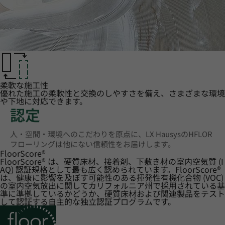
柔軟な施工性
優れた施工の柔軟性と交換のしやすさを備え、さまざまな環境
や下地に対応できます。
認定
人・空間・環境へのこだわりを原点に、LX HausysのHFLOR
フローリングは他にない信頼性をお届けします。
FloorScore
®
FloorScore® は、硬質床材、接着剤、下敷き材の室内空気質 (I
AQ) 認証規格として最も広く認められています。FloorScore®
は、健康に影響を及ぼす可能性のある揮発性有機化合物 (VOC)
の室内空気放出に関してカリフォルニア州で採用されている基
準に準拠しているかどうか、硬質床材および関連製品をテスト
して認証する自主的な独立認証プログラムです。