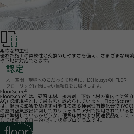
柔軟な施工性
優れた施工の柔軟性と交換のしやすさを備え、さまざまな環境
や下地に対応できます。
認定
人・空間・環境へのこだわりを原点に、LX HausysのHFLOR
フローリングは他にない信頼性をお届けします。
FloorScore
®
FloorScore® は、硬質床材、接着剤、下敷き材の室内空気質 (I
AQ) 認証規格として最も広く認められています。FloorScore®
は、健康に影響を及ぼす可能性のある揮発性有機化合物 (VOC)
の室内空気放出に関してカリフォルニア州で採用されている基
準に準拠しているかどうか、硬質床材および関連製品をテスト
して認証する自主的な独立認証プログラムです。