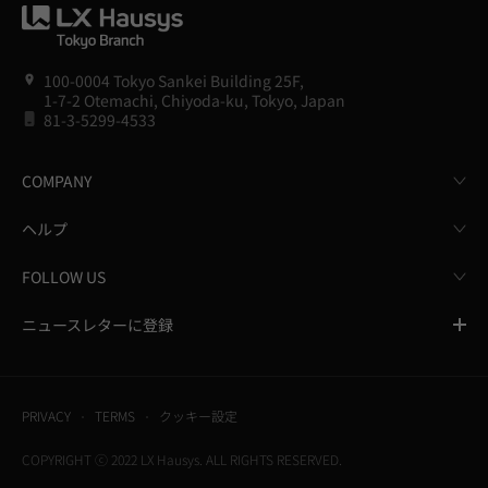
100-0004 Tokyo Sankei Building 25F,
1-7-2 Otemachi, Chiyoda-ku, Tokyo, Japan
81-3-5299-4533
COMPANY
ヘルプ
FOLLOW US
ニュースレターに登録
PRIVACY
TERMS
クッキー設定
COPYRIGHT ⓒ 2022 LX Hausys. ALL RIGHTS RESERVED.