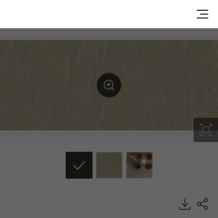
Ghost Grey, Decotile Tile, Luxury Vinyl Tile, HFLOR