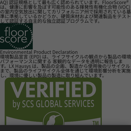
AQ) 認証規格として最も広く認められています。FloorScore®
は、健康に影響を及ぼす可能性のある揮発性有機化合物 (VOC)
の室内空気放出に関してカリフォルニア州で採用されている基
準に準拠しているかどうか、硬質床材および関連製品をテスト
して認証する自主的な独立認証プログラムです。
Environmental Product Declaration
環境製品宣言 (EPD) は、ライフサイクルの観点から製品の環境
パフォーマンスに関する 客観的なデータを透明に報告しま
す。LX Hausys は、製品の企画、製造から使用後のリサイクル
まで、製品のライフサイクル全体を通じて環境影響分析を実施
し、環境に優しい製品の製造に取り組んでいます。