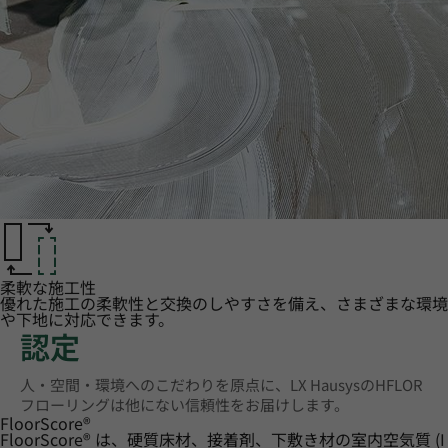
柔軟な施工性
優れた施工の柔軟性と交換のしやすさを備え、さまざまな環境
や下地に対応できます。
認定
人・空間・環境へのこだわりを原点に、LX HausysのHFLOR
フローリングは他にない信頼性をお届けします。
FloorScore
®
FloorScore® は、硬質床材、接着剤、下敷き材の室内空気質 (I