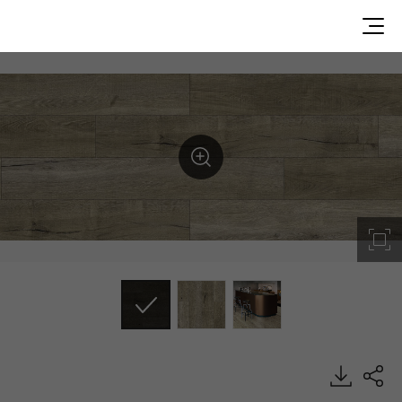
Hazy Crest, Decotile Plank, Luxury Vinyl Tile, HFLOR