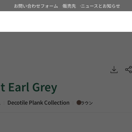
お問い合わせフォーム
販売先
ニュースとお知らせ
Japan
 Grey, Decotile Plank, Luxury Vinyl Tile, HFLOR
t Earl Grey
1
Decotile Plank Collection
|
|
ブラウン