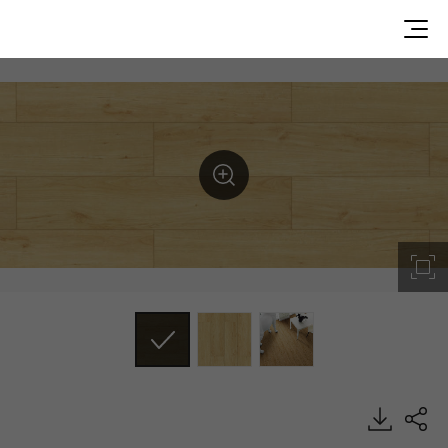
Milky Custard, Decotile Plank, Luxury Vinyl Tile, HFLOR