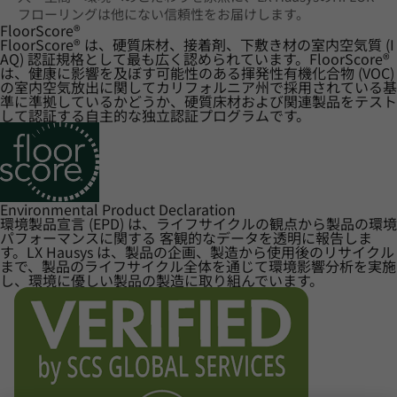
フローリングは他にない信頼性をお届けします。
FloorScore
®
FloorScore® は、硬質床材、接着剤、下敷き材の室内空気質 (I
AQ) 認証規格として最も広く認められています。FloorScore®
は、健康に影響を及ぼす可能性のある揮発性有機化合物 (VOC)
の室内空気放出に関してカリフォルニア州で採用されている基
準に準拠しているかどうか、硬質床材および関連製品をテスト
して認証する自主的な独立認証プログラムです。
Environmental Product Declaration
環境製品宣言 (EPD) は、ライフサイクルの観点から製品の環境
パフォーマンスに関する 客観的なデータを透明に報告しま
す。LX Hausys は、製品の企画、製造から使用後のリサイクル
まで、製品のライフサイクル全体を通じて環境影響分析を実施
し、環境に優しい製品の製造に取り組んでいます。