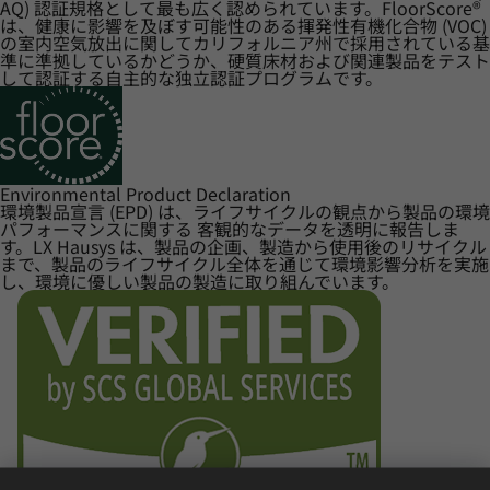
AQ) 認証規格として最も広く認められています。FloorScore®
は、健康に影響を及ぼす可能性のある揮発性有機化合物 (VOC)
の室内空気放出に関してカリフォルニア州で採用されている基
準に準拠しているかどうか、硬質床材および関連製品をテスト
して認証する自主的な独立認証プログラムです。
Environmental Product Declaration
環境製品宣言 (EPD) は、ライフサイクルの観点から製品の環境
パフォーマンスに関する 客観的なデータを透明に報告しま
す。LX Hausys は、製品の企画、製造から使用後のリサイクル
まで、製品のライフサイクル全体を通じて環境影響分析を実施
し、環境に優しい製品の製造に取り組んでいます。