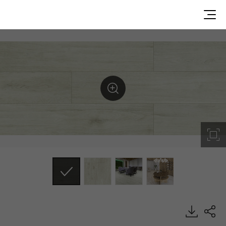
Pale Buttermilk, Decotile Plank, Luxury Vinyl Tile, HFLOR