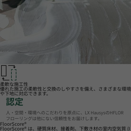
柔軟な施工性
優れた施工の柔軟性と交換のしやすさを備え、さまざまな環境
や下地に対応できます。
認定
人・空間・環境へのこだわりを原点に、LX HausysのHFLOR
フローリングは他にない信頼性をお届けします。
FloorScore
®
FloorScore® は、硬質床材、接着剤、下敷き材の室内空気質 (I