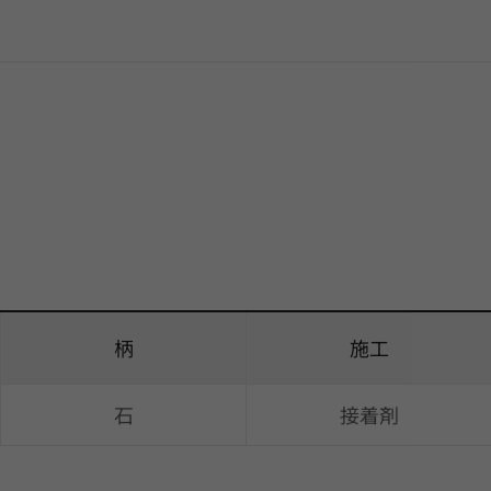
柄
施工
石
接着剤