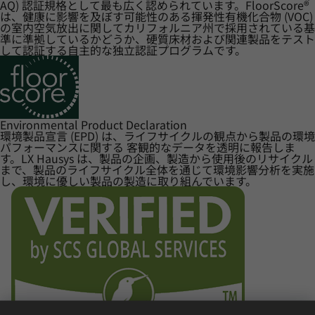
AQ) 認証規格として最も広く認められています。FloorScore®
は、健康に影響を及ぼす可能性のある揮発性有機化合物 (VOC)
の室内空気放出に関してカリフォルニア州で採用されている基
準に準拠しているかどうか、硬質床材および関連製品をテスト
して認証する自主的な独立認証プログラムです。
Environmental Product Declaration
環境製品宣言 (EPD) は、ライフサイクルの観点から製品の環境
パフォーマンスに関する 客観的なデータを透明に報告しま
す。LX Hausys は、製品の企画、製造から使用後のリサイクル
まで、製品のライフサイクル全体を通じて環境影響分析を実施
し、環境に優しい製品の製造に取り組んでいます。