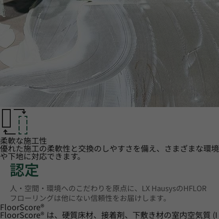
柔軟な施工性
優れた施工の柔軟性と交換のしやすさを備え、さまざまな環境
や下地に対応できます。
認定
人・空間・環境へのこだわりを原点に、LX HausysのHFLOR
フローリングは他にない信頼性をお届けします。
FloorScore
®
FloorScore® は、硬質床材、接着剤、下敷き材の室内空気質 (I