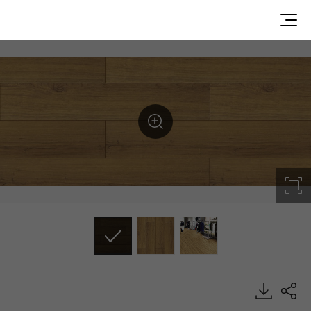
Saddle Brown, Decotile Plank, Luxury Vinyl Tile, HFLOR